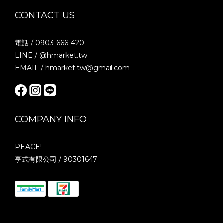
CONTACT US
電話 / 0903-666-420
LINE / @hmarket.tw
EMAIL / hmarket.tw@gmail.com
COMPANY INFO
PEACE!
亨式有限公司 / 90301647