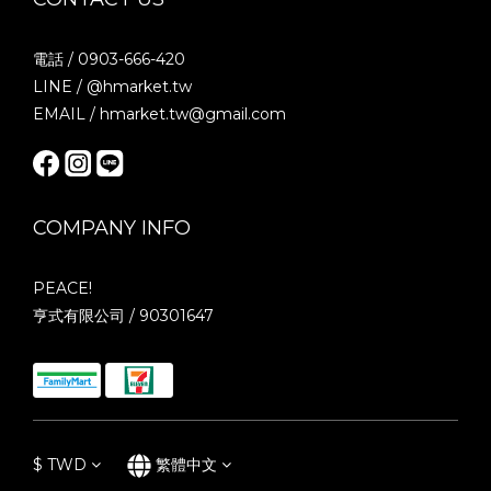
電話 / 0903-666-420
LINE / @hmarket.tw
EMAIL / hmarket.tw@gmail.com
COMPANY INFO
PEACE!
亨式有限公司 / 90301647
$
TWD
繁體中文