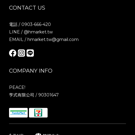
CONTACT US
電話 / 0903-666-420
LINE / @hmarket.tw
EMAIL / hmarket.tw@gmail.com
COMPANY INFO
PEACE!
亨式有限公司 / 90301647